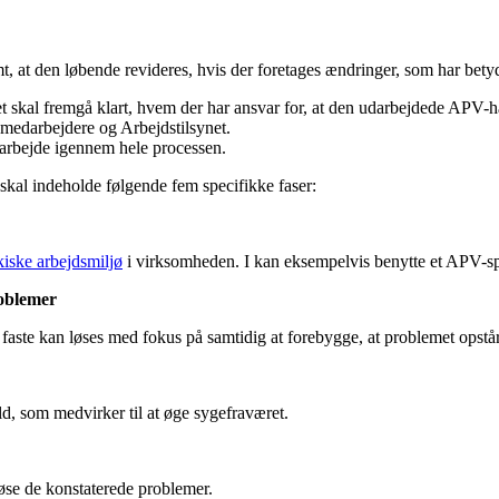
amt, at den løbende revideres, hvis der foretages ændringer, som har be
Det skal fremgå klart, hvem der har ansvar for, at den udarbejdede APV-
, medarbejdere og Arbejdstilsynet.
arbejde igennem hele processen.
skal indeholde følgende fem specifikke faser:
iske arbejdsmiljø
i virksomheden. I kan eksempelvis benytte et APV-s
roblemer
 faste kan løses med fokus på samtidig at forebygge, at problemet opstå
ld, som medvirker til at øge sygefraværet.
løse de konstaterede problemer.