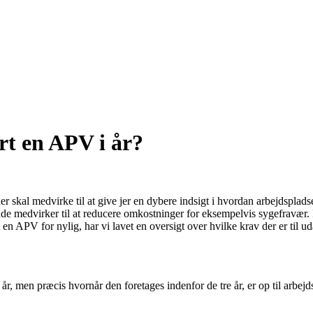
t en APV i år?
er skal medvirke til at give jer en dybere indsigt i hvordan arbejdsplads
ende medvirker til at reducere omkostninger for eksempelvis sygefravær. 
 APV for nylig, har vi lavet en oversigt over hvilke krav der er til ud
r, men præcis hvornår den foretages indenfor de tre år, er op til arbe