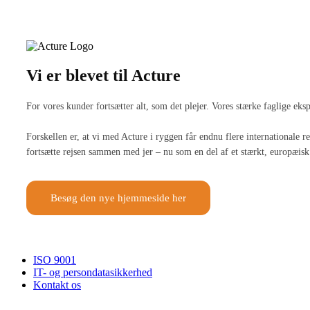
Vi er blevet til Acture
For vores kunder fortsætter alt, som det plejer. Vores stærke faglige ek
Forskellen er, at vi med Acture i ryggen får endnu flere internationale
fortsætte rejsen sammen med jer – nu som en del af et stærkt, europæisk 
Besøg den nye hjemmeside her
ISO 9001
IT- og persondatasikkerhed
Kontakt os