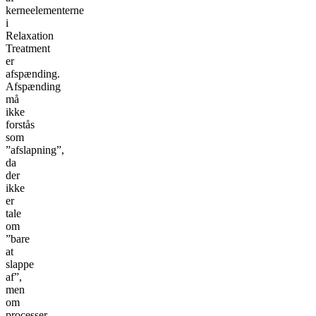
kerneelementerne
i
Relaxation
Treatment
er
afspænding.
Afspænding
må
ikke
forstås
som
”afslapning”,
da
der
ikke
er
tale
om
”bare
at
slappe
af”,
men
om
processer,