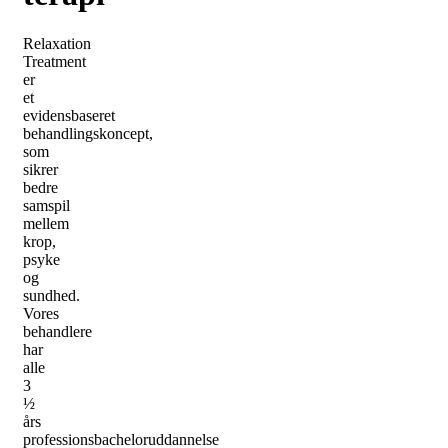
Relaxation
Treatment
er
et
evidensbaseret
behandlingskoncept,
som
sikrer
bedre
samspil
mellem
krop,
psyke
og
sundhed.
Vores
behandlere
har
alle
3
½
års
professionsbacheloruddannelse