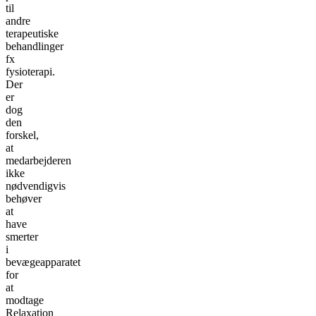
til
andre
terapeutiske
behandlinger
fx
fysioterapi.
Der
er
dog
den
forskel,
at
medarbejderen
ikke
nødvendigvis
behøver
at
have
smerter
i
bevægeapparatet
for
at
modtage
Relaxation