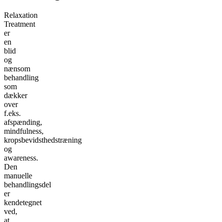
Relaxation
Treatment
er
en
blid
og
nænsom
behandling
som
dækker
over
f.eks.
afspænding,
mindfulness,
kropsbevidsthedstræning
og
awareness.
Den
manuelle
behandlingsdel
er
kendetegnet
ved,
at