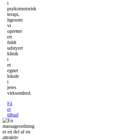
i
psykomotorisk
terapi,
ligesom
vi
opretter
en
fuldt
udstyret
klinik
i
et
egnet
lokale
i
jeres
virksomhed.
Få
et
tilbud