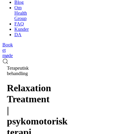
Blog
Om
Health
Group
FAQ
Kunder
DA
Book
et
møde
Terapeutisk
behandling
Relaxation
Treatment
|
psykomotorisk
terapi