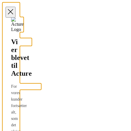
Vi
er
blevet
til
Acture
For
vores
kunder
fortsætter
alt,
som
det