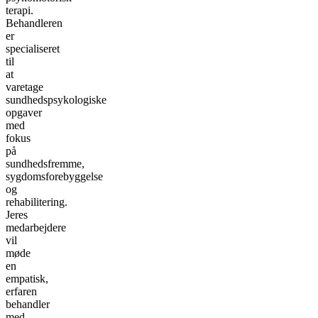
terapi.
Behandleren
er
specialiseret
til
at
varetage
sundhedspsykologiske
opgaver
med
fokus
på
sundhedsfremme,
sygdomsforebyggelse
og
rehabilitering.
Jeres
medarbejdere
vil
møde
en
empatisk,
erfaren
behandler
med