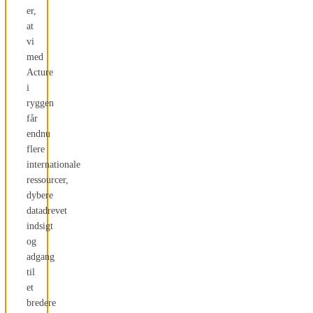
er,
at
vi
med
Acture
i
ryggen
får
endnu
flere
internationale
ressourcer,
dybere
datadrevet
indsigt
og
adgang
til
et
bredere