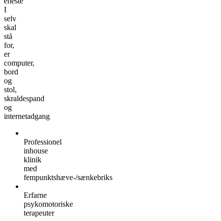
eneste
I
selv
skal
stå
for,
er
computer,
bord
og
stol,
skraldespand
og
internetadgang
Professionel
inhouse
klinik
med
fempunktshæve-/sænkebriks
Erfarne
psykomotoriske
terapeuter