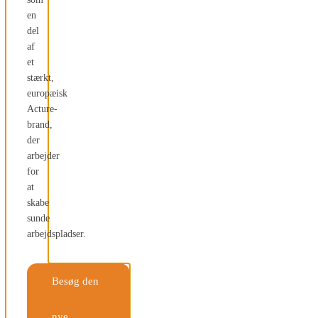
en
del
af
et
stærkt,
europæisk
Acture-
brand,
der
arbejder
for
at
skabe
sunde
arbejdspladser.
Besøg den
nye