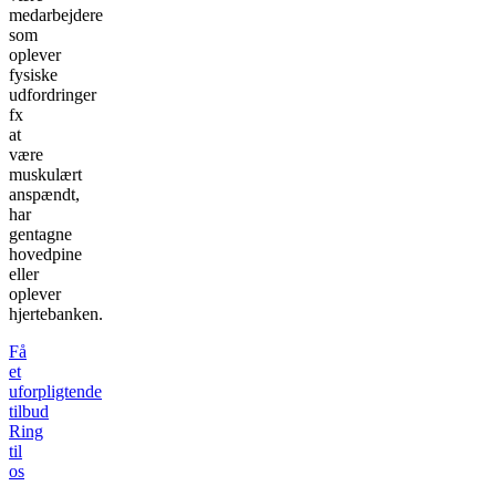
medarbejdere
som
oplever
fysiske
udfordringer
fx
at
være
muskulært
anspændt,
har
gentagne
hovedpine
eller
oplever
hjertebanken.
Få
et
uforpligtende
tilbud
Ring
til
os