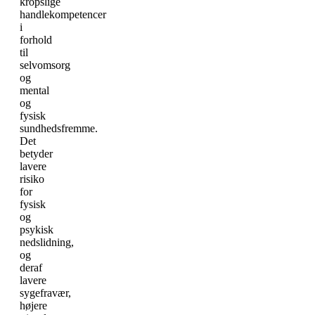
kropslige
handlekompetencer
i
forhold
til
selvomsorg
og
mental
og
fysisk
sundhedsfremme.
Det
betyder
lavere
risiko
for
fysisk
og
psykisk
nedslidning,
og
deraf
lavere
sygefravær,
højere