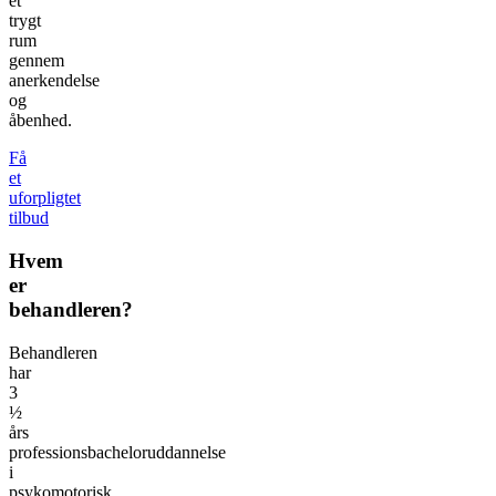
et
trygt
rum
gennem
anerkendelse
og
åbenhed.
Få
et
uforpligtet
tilbud
Hvem
er
behandleren?
Behandleren
har
3
½
års
professionsbacheloruddannelse
i
psykomotorisk