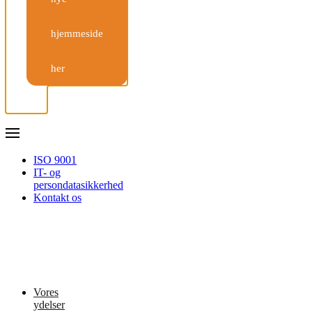
hjemmeside
her
ISO 9001
IT- og
persondatasikkerhed
Kontakt os
Vores
ydelser