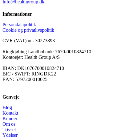
Info@healthgroup.dk
Informationer
Persondatapolitik
Cookie og privatlivspolitik
CVR (VAT) nr.: 30273893
Ringkjøbing Landbobank: 7670-0010824710
Kontoejer: Health Group A/S
IBAN: DK1076700010824710
BIC / SWIFT: RINGDK22
EAN: 5797200010025
Genveje
Blog
Kontakt
Kunder
Om os
Trivsel
Ydelser