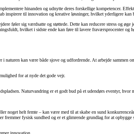
mplementere hinanden og udnytte deres forskellige kompetencer. Effek
ab inspirere til innovation og kreative løsninger, hvilket yderligere kan 
jdere føler sig værdsatte og støttede. Dette kan reducere stress og øge j
gsfuldt, hvilket i sidste ende kan føre til lavere fraværsprocenter og 
er i naturen kan være både sjove og udfordrende. At arbejde sammen om 
mulighed for at nyde det gode vejr.
ejdspladsen. Naturvandring er et godt bud på et udendørs eventyr, hvor
 eller noget helt femte – kan være med til at skabe en sund konkurrenceå
ter fremmer fysisk sundhed og er et glimrende grundlag for at opbygge s
mmer innovation.