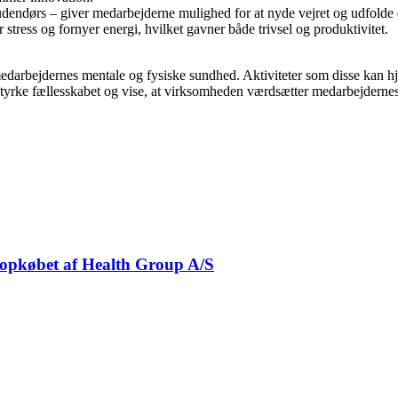
 udendørs – giver medarbejderne mulighed for at nyde vejret og udfolde 
tress og fornyer energi, hvilket gavner både trivsel og produktivitet.
edarbejdernes mentale og fysiske sundhed. Aktiviteter som disse kan h
å styrke fællesskabet og vise, at virksomheden værdsætter medarbejderne
 opkøbet af Health Group A/S