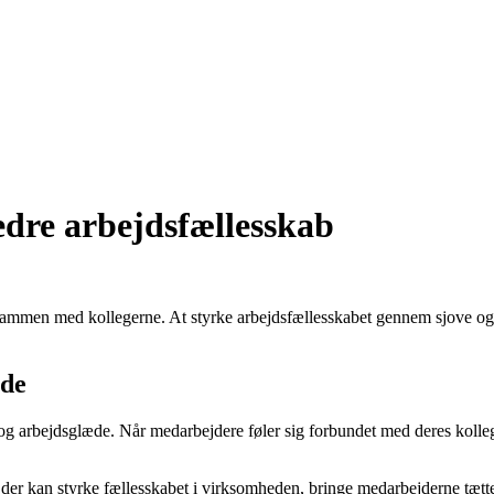
bedre arbejdsfællesskab
ammen med kollegerne. At styrke arbejdsfællesskabet gennem sjove og e
æde
t og arbejdsglæde. Når medarbejdere føler sig forbundet med deres koll
r, der kan styrke fællesskabet i virksomheden, bringe medarbejderne 