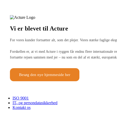
Vi er blevet til Acture
For vores kunder fortsætter alt, som det plejer. Vores stærke faglige ek
Forskellen er, at vi med Acture i ryggen får endnu flere internationale
fortsætte rejsen sammen med jer – nu som en del af et stærkt, europæisk 
Besøg den nye hjemmeside her
ISO 9001
IT- og persondatasikkerhed
Kontakt os