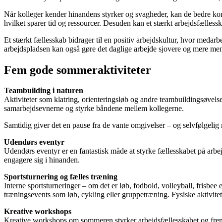
Når kolleger kender hinandens styrker og svagheder, kan de bedre ko
hvilket sparer tid og ressourcer. Desuden kan et stærkt arbejdsfællessk
Et stærkt fællesskab bidrager til en positiv arbejdskultur, hvor medarbe
arbejdspladsen kan også gøre det daglige arbejde sjovere og mere menin
Fem gode sommeraktiviteter
Teambuilding i naturen
Aktiviteter som klatring, orienteringsløb og andre teambuildingsøvels
samarbejdsevnerne og styrke båndene mellem kollegerne.
Samtidig giver det en pause fra de vante omgivelser – og selvfølgelig 
Udendørs eventyr
Udendørs eventyr er en fantastisk måde at styrke fællesskabet på arb
engagere sig i hinanden.
Sportsturnering og fælles træning
Interne sportsturneringer – om det er løb, fodbold, volleyball, frisbee
træningsevents som løb, cykling eller gruppetræning. Fysiske aktivite
Kreative workshops
Kreative workshops om sommeren styrker arbejdsfællesskabet og fre