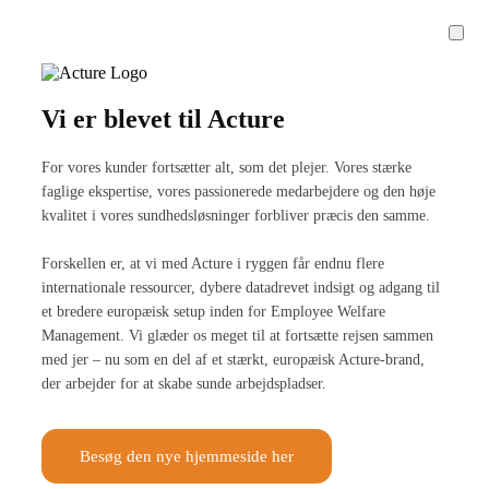
Vi er blevet til Acture
For vores kunder fortsætter alt, som det plejer. Vores stærke
faglige ekspertise, vores passionerede medarbejdere og den høje
kvalitet i vores sundhedsløsninger forbliver præcis den samme.
Forskellen er, at vi med Acture i ryggen får endnu flere
internationale ressourcer, dybere datadrevet indsigt og adgang til
et bredere europæisk setup inden for Employee Welfare
Management. Vi glæder os meget til at fortsætte rejsen sammen
med jer – nu som en del af et stærkt, europæisk Acture-brand,
der arbejder for at skabe sunde arbejdspladser.
Besøg den nye hjemmeside her