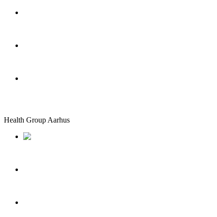
info@healthgroup.dk
+45 70 20 16 26
Mandag – fredag: 9.00 – 15.00
Lørdag – søndag: Lukket
Health Group Aarhus
Sommervej 17 DK-8210 Aarhus V
info@healthgroup.dk