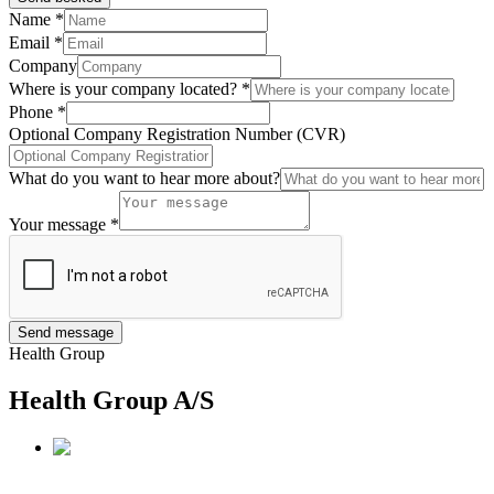
Name
*
Email
*
Company
Where is your company located?
*
Phone
*
Optional Company Registration Number (CVR)
What do you want to hear more about?
Your message
*
Send message
Health Group
Health Group A/S
Dronninggård, Kongevejen 377DK-2840 Holte