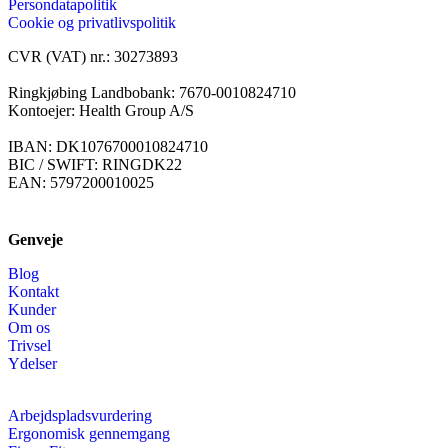
Persondatapolitik
Cookie og privatlivspolitik
CVR (VAT) nr.: 30273893
Ringkjøbing Landbobank: 7670-0010824710
Kontoejer: Health Group A/S
IBAN: DK1076700010824710
BIC / SWIFT: RINGDK22
EAN: 5797200010025
Genveje
Blog
Kontakt
Kunder
Om os
Trivsel
Ydelser
Arbejdspladsvurdering
Ergonomisk gennemgang