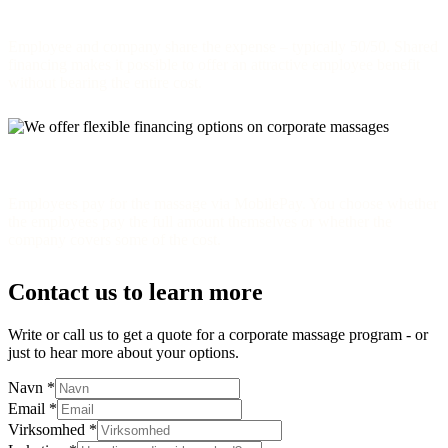
Flexible financing
Employee and company share the expense – typically 50/50. Shared
financing makes it possible to offer an attractive employee benefit
without bearing the entire cost.
MobilePay scheme
Employees pay for the massage via MobilePay. You choose whether
the employees pay the full amount themselves or whether the
company covers some of the cost.
Contact us to learn more
Write or call us to get a quote for a corporate massage program - or
just to hear more about your options.
Navn
*
Email
*
Virksomhed
*