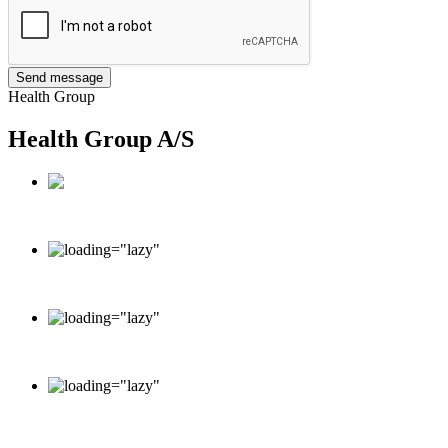
Send message
Health Group
Health Group A/S
Dronninggård, Kongevejen 377DK-2840 Holte
info@healthgroup.dk
+45 70 20 16 26
Monday - Friday: 9.00 - 15.00
Saturday - Sunday: Closed