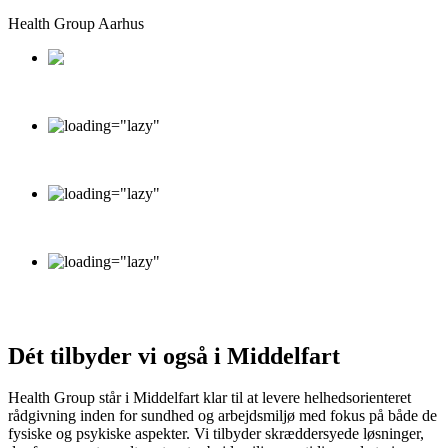
Health Group Aarhus
Sommervej 17 DK-8210 Aarhus V
info@healthgroup.dk
+45 70 20 16 26
Monday - Friday: 9.00 - 15.00
Saturday - Sunday: Closed
Dét tilbyder vi også i Middelfart
Health Group står i Middelfart klar til at levere helhedsorienteret
rådgivning inden for sundhed og arbejdsmiljø med fokus på både de
fysiske og psykiske aspekter. Vi tilbyder skræddersyede løsninger,