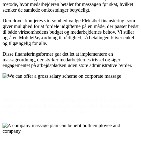
metode, hvor medarbejderen betaler for massagen før skat, hvilket
sænker de samlede omkostninger betydeligt.
Derudover kan jeres virksomhed vælge Fleksibel finansiering, som
giver mulighed for at fordele udgifterne på en måde, der passer bedst
til både virksomhedens budget og medarbejdernes behov. Vi stiller
også en MobilePay-ordning til rådighed, så betalingen bliver enkel
og tilgængelig for alle.
Disse finansieringsformer gør det let at implementere en
massageordning, der styrker medarbejdernes trivsel og øger
engagementet på arbejdspladsen uden store administrative byrder.
Gross salary scheme
Employees pay for the massage program through their pre-tax
salary. This means a lower real cost for the individual – and, most
importantly, no extra costs for the company.