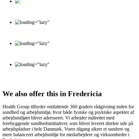
Sommervej 17 DK-8210 Aarhus V
info@healthgroup.dk
+45 70 20 16 26
Monday - Friday: 9.00 - 15.00
Saturday - Sunday: Closed
We also offer this in Fredericia
Health Group tilbyder omfattende 360 graders rådgivning inden for
sundhed og arbejdsmiljø, hvor både fysiske og psykiske aspekter af
arbejdsmiljøet bliver adresseret. Vi arbejder målrettet med
forebyggende sundhedsinitiativer, som bliver leveret direkte ude på
arbejdspladser i hele Danmark. Vores tilgang sikrer et sundere og
mere balanceret arbejdsmiljø for medarbejdere og virksomheder i