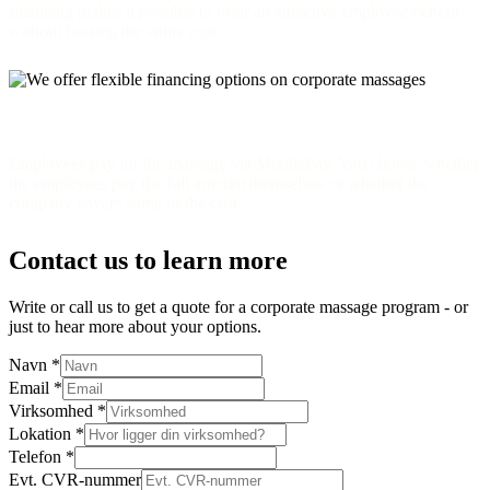
financing makes it possible to offer an attractive employee benefit
without bearing the entire cost.
MobilePay scheme
Employees pay for the massage via MobilePay. You choose whether
the employees pay the full amount themselves or whether the
company covers some of the cost.
Contact us to learn more
Write or call us to get a quote for a corporate massage program - or
just to hear more about your options.
Navn
*
Email
*
Virksomhed
*
Lokation
*
Telefon
*
Evt. CVR-nummer