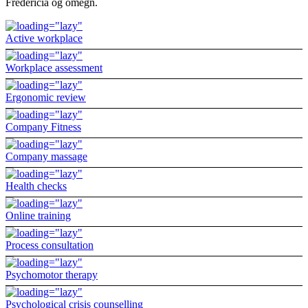
Fredericia og omegn.
Active workplace
Workplace assessment
Ergonomic review
Company Fitness
Company massage
Health checks
Online training
Process consultation
Psychomotor therapy
Psychological crisis counselling