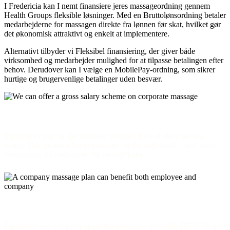
I Fredericia kan I nemt finansiere jeres massageordning gennem
Health Groups fleksible løsninger. Med en Bruttolønsordning betaler
medarbejderne for massagen direkte fra lønnen før skat, hvilket gør
det økonomisk attraktivt og enkelt at implementere.
Alternativt tilbyder vi Fleksibel finansiering, der giver både
virksomhed og medarbejder mulighed for at tilpasse betalingen efter
behov. Derudover kan I vælge en MobilePay-ordning, som sikrer
hurtige og brugervenlige betalinger uden besvær.
Gross salary scheme
Employees pay for the massage program through their pre-tax
salary. This means a lower real cost for the individual – and, most
importantly, no extra costs for the company.
Flexible financing
Employee and company share the expense – typically 50/50. Shared