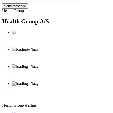
Send message
Health Group
Health Group A/S
Dronninggård, Kongevejen 377DK-2840 Holte
info@healthgroup.dk
+45 70 20 16 26
Monday - Friday: 9.00 - 15.00
Saturday - Sunday: Closed
Health Group Aarhus