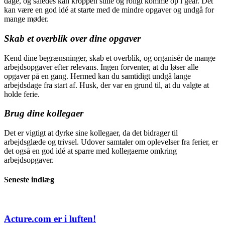
dage, og således kan kroppen stille og roligt komme op i gear. Det
kan være en god idé at starte med de mindre opgaver og undgå for
mange møder.
Skab et overblik over dine opgaver
Kend dine begrænsninger, skab et overblik, og organisér de mange
arbejdsopgaver efter relevans. Ingen forventer, at du løser alle
opgaver på en gang. Hermed kan du samtidigt undgå lange
arbejdsdage fra start af. Husk, der var en grund til, at du valgte at
holde ferie.
Brug dine kollegaer
Det er vigtigt at dyrke sine kollegaer, da det bidrager til
arbejdsglæde og trivsel. Udover samtaler om oplevelser fra ferier, er
det også en god idé at sparre med kollegaerne omkring
arbejdsopgaver.
Seneste indlæg
Acture.com er i luften!