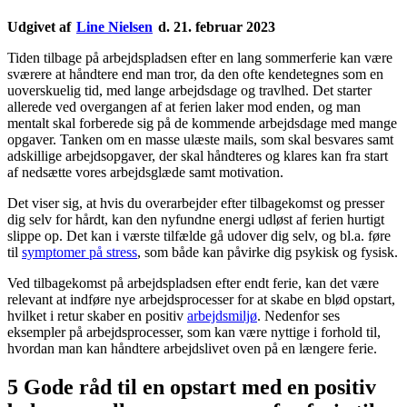
Udgivet af
Line Nielsen
d. 21. februar 2023
Tiden tilbage på arbejdspladsen efter en lang sommerferie kan være
sværere at håndtere end man tror, da den ofte kendetegnes som en
uoverskuelig tid, med lange arbejdsdage og travlhed. Det starter
allerede ved overgangen af at ferien laker mod enden, og man
mentalt skal forberede sig på de kommende arbejdsdage med mange
opgaver. Tanken om en masse ulæste mails, som skal besvares samt
adskillige arbejdsopgaver, der skal håndteres og klares kan fra start
af nedsætte vores arbejdsglæde samt motivation.
Det viser sig, at hvis du overarbejder efter tilbagekomst og presser
dig selv for hårdt, kan den nyfundne energi udløst af ferien hurtigt
slippe op. Det kan i værste tilfælde gå udover dig selv, og bl.a. føre
til
symptomer på stress
, som både kan påvirke dig psykisk og fysisk.
Ved tilbagekomst på arbejdspladsen efter endt ferie, kan det være
relevant at indføre nye arbejdsprocesser for at skabe en blød opstart,
hvilket i retur skaber en positiv
arbejdsmiljø
. Nedenfor ses
eksempler på arbejdsprocesser, som kan være nyttige i forhold til,
hvordan man kan håndtere arbejdslivet oven på en længere ferie.
5 Gode råd til en opstart med en positiv