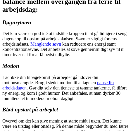
balance mellem overgangen fra ferie til
arbejdsdag:
Døgnrytmen
Det kan være en god idé at indstille kroppen til at gå tidligere i seng
dagene op til opstart på arbejdspladsen. Søvn er vigtigt for ens
arbejdsindsats.
Manglende søvn
kan reducere ens energi samt
koncentrationsevne. Det anbefales at sove gennemsnitligt syv til ni
timer hver nat for at få bedst udbytte.
Motion
Lad ikke din tilbagekomst på arbejdet gå udover din
motionsmængde. Brug i stedet motion til at tage en
pause fra
arbejdsdagen
. Gør dig selv den tjeneste at tømme tankerne, få tilført
ny energi og kom i godt humør. Det anbefales, at man dyrker 30
minutters let til moderat motion dagligt.
Blød opstart på arbejdet
Overvej om det kan give mening at starte midt i ugen. Det kunne
være en tirsdag eller onsdag. På denne måde begynder du med færre