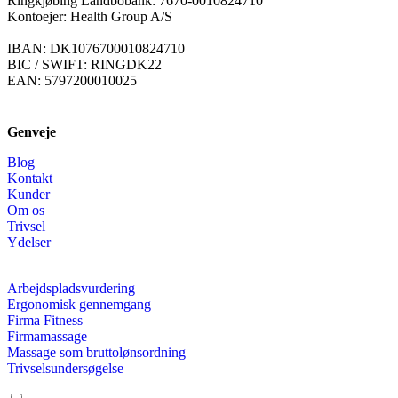
Ringkjøbing Landbobank: 7670-0010824710
Kontoejer: Health Group A/S
IBAN: DK1076700010824710
BIC / SWIFT: RINGDK22
EAN: 5797200010025
Genveje
Blog
Kontakt
Kunder
Om os
Trivsel
Ydelser
Arbejdspladsvurdering
Ergonomisk gennemgang
Firma Fitness
Firmamassage
Massage som bruttolønsordning
Trivselsundersøgelse