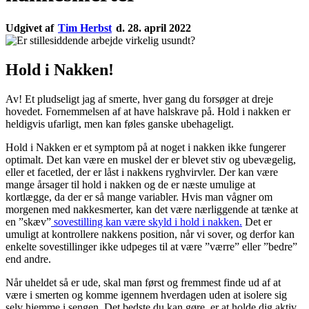
Udgivet af
Tim Herbst
d. 28. april 2022
Hold i Nakken!
Av! Et pludseligt jag af smerte, hver gang du forsøger at dreje
hovedet. Fornemmelsen af at have halskrave på. Hold i nakken er
heldigvis ufarligt, men kan føles ganske ubehageligt.
Hold i Nakken er et symptom på at noget i nakken ikke fungerer
optimalt. Det kan være en muskel der er blevet stiv og ubevægelig,
eller et facetled, der er låst i nakkens ryghvirvler. Der kan være
mange årsager til hold i nakken og de er næste umulige at
kortlægge, da der er så mange variabler. Hvis man vågner om
morgenen med nakkesmerter, kan det være nærliggende at tænke at
en ”skæv”
sovestilling kan være skyld i hold i nakken.
Det er
umuligt at kontrollere nakkens position, når vi sover, og derfor kan
enkelte sovestillinger ikke udpeges til at være ”værre” eller ”bedre”
end andre.
Når uheldet så er ude, skal man først og fremmest finde ud af at
være i smerten og komme igennem hverdagen uden at isolere sig
selv hjemme i sengen. Det bedste du kan gøre, er at holde dig aktiv,