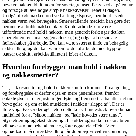
bevæge nakken blidt inden for smertegrænsen f.eks. ved at gå en tur
og forsøge at lave nogle simple nakkeøvelser i løbet af dagen.
Undgå at køle nakken ned ved at bruge ispose, men hold i stedet
nakken varm ved bevægelse. Smertestillende medicin kan gøre det
nemmere at holde nakken aktiv. Kontorarbejde kan være
udfordrende med hold i nakken, men generelt forlænger det kun
smertetiden hvis man sygemælder sig og udgår af de sociale
fællesskaber på arbejde. Det kan være svært at finde en behagelig
siddestilling, og det kan være en fordel at arbejde med hyppige
pauser og skift i arbejdsstillingen i løbet af dagen.
Hvordan forebygger man hold i nakken
og nakkesmerter?
Tja, nakkesmerter og hold i nakken kan forekomme af mange ting,
og forebyggelse er derfor også en mere generaliseret, fremfor
enkelte øvelser eller justeringer. Først og fremmest så handler det om
bevægelse, og om at lad musklerne i nakken ”slappe af”. Der er
flere yogaøvelser der gør netop dette f.eks. hundestræk hvor du har
mulighed for at ”slippe nakken” og ”lade hovedet være tungt”.
Styrketræning og elastiktræning af skulder og nakke muskulaturen
vil have samme behandlende og forebyggende effekt. Vær
opmærksom på din siddestilling når du arbejder ved en computer,