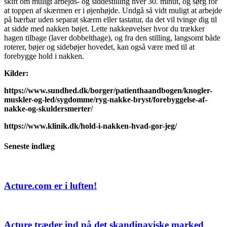
skift om muligt arbejds- og siddestilling hver 30. minut, og sørg for
at toppen af skærmen er i øjenhøjde. Undgå så vidt muligt at arbejde
på bærbar uden separat skærm eller tastatur, da det vil tvinge dig til
at sidde med nakken bøjet. Lette nakkeøvelser hvor du trækker
hagen tilbage (laver dobbelthage), og fra den stilling, langsomt både
roterer, bøjer og sidebøjer hovedet, kan også være med til at
forebygge hold i nakken.
Kilder:
https://www.sundhed.dk/borger/patienthaandbogen/knogler-
muskler-og-led/sygdomme/ryg-nakke-bryst/forebyggelse-af-
nakke-og-skuldersmerter/
https://www.klinik.dk/hold-i-nakken-hvad-gor-jeg/
Seneste indlæg
Acture.com er i luften!
Acture træder ind på det skandinaviske marked