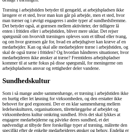
Træning i arbejdstiden betyder til gengæld, at arbejdspladsen ikke
længere er et sted, hvor man kun går på arbejde, men et sted, hvor
man træner og i øvrigt engageres i andre typer af sundhedsfremme.
Det betyder også, at grænsen mellem aktiviteter, der tidligere lå
enten i fritiden eller i arbejdstiden, bliver mere uklar. Det rejser
spørgsmål om hvorvidt træningen opleves som et tilbud eller tvang,
og om hvor grænsen går for, hvad en arbejdsgiver kan kræve af en
medarbejder. Kan og skal alle medarbejdere træne i arbejdstiden, og
skal de også træne i fritiden? Og hvordan håndteres situationer, hvor
medarbejderen ikke ønsker at træne? Fremtidens arbejdspladser
kommer til at sætte fokus på disse spørgsmål, for meningerne om
arbejdspladsens ansvar og rettigheder deler vandene.
Sundhedskultur
Som i så mange andre sammenhænge, er træning i arbejdstiden ikke
en hurtig eller let løsning for virksomheden, og den erstatter ikke
behovet for god ergonomi. Der er en klar sammenhæng mellem
ledelseskulturen, organisationen, tilrettelæggelse af arbejdet og
virksomhedens kultur omkring sundhed. Hvis det skal lykkes at
engagere medarbejderne og påvirke deres sundhed, et det
nødvendigt at tilbyde flere forskellige typer af træning, målrette den
specifikt efter de enkelte medarbejderes ønsker og behov. Endelig er