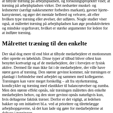
at tilbyde træning på arbejdspladsen, og forskningsprojekter viser, at
træning på arbejdspladsen virker. Det nedsætter muskel- og
ledsmerter (særligt nakkesmerter forbedres markant), gavner hjerte-
karsystemet, og øger det mentale helbred og velvære, alt efter
hvilken type træning eller øvelser, der udføres. Nogle studier viser
også, at målrettet træning på arbejdspladsen kan øge produktiviteten
og mindske sygefravær, hvilket er stærke argumenter for ledere for
at indføre træning.
Målrettet træning til den enkelte
Der skal dog mere til end blot at tilbyde medarbejdere et motionsrum
eller oprette en løbeklub. Disse typer af tilbud bliver oftest kun
benyttet kortvarigt og af de med­arbejdere, der i forvejen er fysisk
aktive. Dermed får man ikke fat i de medarbejdere, der ville have
størst gavn af træning. Den største gevinst kommer, når træningen er
planlagt i forbindelse med arbejdet og sammen med kollegaerne.
Træningen kan være meget forskellig – alt fra styrketræning,
kondicykler og træning med elastikker til balanceøvelser og zumba.
Men den største effekt opnås, når træningen målrettes den enkelte
medarbejders behov, og den store gevinst opnås naturligvis kun,
hvis deltagerne faktisk træner. Derfor er det vigtigt, at ledelsen
bakker op om initiativet bl.a. ved at prioritere og tilrettelægge
arbejdsopgaverne, så det kan lade sig gøre for medarbejderne at
deltage i træningen.