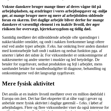
Voksne danskere bruger mange timer af deres vågne tid på
arbejdspladsen, og ændringer i vores arbejdsopgaver og -miljø
gør, at mange bruger mere og mere af arbejdstiden siddende
foran en skærm. Det daglige arbejde bliver derfor for mange
danskere et væsentligt element i en inaktiv livsstil, der øger
risikoen for overvægt, hjertekarsygdom og tidlig død.
Samtidig medfører det stillesiddende arbejde ofte spændinger i
nakke/skulder området, og ondt i nakken forekommer langt oftere
end ved andre typer arbejde. F.eks. har omkring hver anden dansker
med kontorarbejde haft ondt i nakken og nedsat funktion pga. af
smerter i løbet det sidste år. For virksomheder er omkostningerne af
nakkesmerter og andre smerter i muskler og led betydelige. De
betaler for sygefravær, nedsat produktion og fejl i arbejdet, mens
samfundet betaler for sundhedsudgifter til diagnose, behandling og
omkostningerne ved det langvarigt sygefravær.
Mere fysisk aktivitet
Det anslås at en inaktiv livsstil medfører over en million dødsfald i
Europa om året. Det har fået eksperter til at råbe vagt i gevær og
anbefale mere fysisk aktivitet i daglige gøremål – f.eks. i løbet af
arbejdsdagen. Flere og flere virksomheder viser da også interesse for