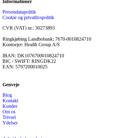
Informationer
Persondatapolitik
Cookie og privatlivspolitik
CVR (VAT) nr.: 30273893
Ringkjøbing Landbobank: 7670-0010824710
Kontoejer: Health Group A/S
IBAN: DK1076700010824710
BIC / SWIFT: RINGDK22
EAN: 5797200010025
Genveje
Blog
Kontakt
Kunder
Om os
Trivsel
Ydelser