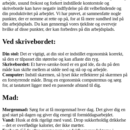
arbejde, usund frokost og forkert indstillede kontorstole og
skriveborde kan have negativ indflydelse på dit velbefindende og
din produktivitet på arbejdet. Vi har prøvet, at sammenfatte nogle
punkter, der er nemme at rette op på, for at få mere sundhed ind på
din arbejdsplads. Du kan gennemgå vores tjekliste og overveje
hvilke af disse punkter, der kan forbedres på din arbejdsplads.
Ved skrivebordet:
Din stol:
Det er vigtigt, at din stol er indstillet ergonomisk korrekt,
så den er tilpasset din størrelse og kan aflaste din ryg.
Skrivebordet:
Et hæve-sænke-bord er en god ide, da du på den
måde kan skifte mellem at sidde ned og stå op og arbejde.
Computer:
Indstil skærmen, så lyset ikke reflekterer på skærmen på
en forstyrrende måde. Brug en ergonomisk computermus og sørg
for, at tastaturet ligger med en passende afstand til dig.
Mad:
Morgenmad:
Sørg for at få morgenmad hver dag. Det giver dig en
god start på dagen og giver dig energi til formiddagsarbejdet.
Vand:
Husk at drik rigeligt med vand. Drop sukkerholdig drikkelse
– det er overflødige kalorier, der ikke mætter.