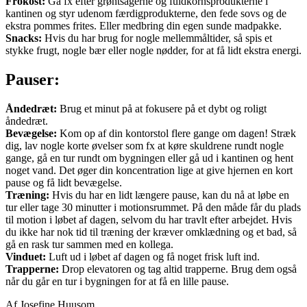
Frokost:
Gå fx efter grøntsagerne og fuldkornsprodukterne i
kantinen og styr udenom færdigprodukterne, den fede sovs og de
ekstra pommes frites. Eller medbring din egen sunde madpakke.
Snacks:
Hvis du har brug for nogle mellemmåltider, så spis et
stykke frugt, nogle bær eller nogle nødder, for at få lidt ekstra energi.
Pauser:
Åndedræt:
Brug et minut på at fokusere på et dybt og roligt
åndedræt.
Bevægelse:
Kom op af din kontorstol flere gange om dagen! Stræk
dig, lav nogle korte øvelser som fx at køre skuldrene rundt nogle
gange, gå en tur rundt om bygningen eller gå ud i kantinen og hent
noget vand. Det øger din koncentration lige at give hjernen en kort
pause og få lidt bevægelse.
Træning:
Hvis du har en lidt længere pause, kan du nå at løbe en
tur eller tage 30 minutter i motionsrummet. På den måde får du plads
til motion i løbet af dagen, selvom du har travlt efter arbejdet. Hvis
du ikke har nok tid til træning der kræver omklædning og et bad, så
gå en rask tur sammen med en kollega.
Vinduet:
Luft ud i løbet af dagen og få noget frisk luft ind.
Trapperne:
Drop elevatoren og tag altid trapperne. Brug dem også
når du går en tur i bygningen for at få en lille pause.
Af Josefine Huusom