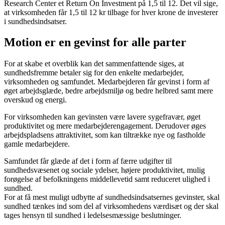
Research Center et Return On Investment på 1,5 til 12. Det vil sige,
at virksomheden får 1,5 til 12 kr tilbage for hver krone de investerer
i sundhedsindsatser.
Motion er en gevinst for alle parter
For at skabe et overblik kan det sammenfattende siges, at
sundhedsfremme betaler sig for den enkelte medarbejder,
virksomheden og samfundet. Medarbejderen får gevinst i form af
øget arbejdsglæde, bedre arbejdsmiljø og bedre helbred samt mere
overskud og energi.
For virksomheden kan gevinsten være lavere sygefravær, øget
produktivitet og mere medarbejderengagement. Derudover øges
arbejdspladsens attraktivitet, som kan tiltrække nye og fastholde
gamle medarbejdere.
Samfundet får glæde af det i form af færre udgifter til
sundhedsvæsenet og sociale ydelser, højere produktivitet, mulig
forøgelse af befolkningens middellevetid samt reduceret ulighed i
sundhed.
For at få mest muligt udbytte af sundhedsindsatsernes gevinster, skal
sundhed tænkes ind som del af virksomhedens værdisæt og der skal
tages hensyn til sundhed i ledelsesmæssige beslutninger.