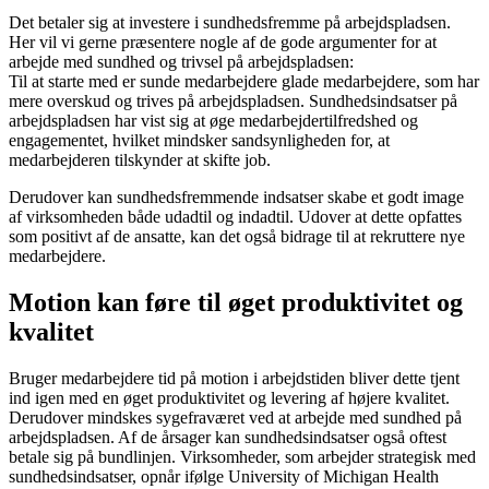
Det betaler sig at investere i sundhedsfremme på arbejdspladsen.
Her vil vi gerne præsentere nogle af de gode argumenter for at
arbejde med sundhed og trivsel på arbejdspladsen:
Til at starte med er sunde medarbejdere glade medarbejdere, som har
mere overskud og trives på arbejdspladsen. Sundhedsindsatser på
arbejdspladsen har vist sig at øge medarbejdertilfredshed og
engagementet, hvilket mindsker sandsynligheden for, at
medarbejderen tilskynder at skifte job.
Derudover kan sundhedsfremmende indsatser skabe et godt image
af virksomheden både udadtil og indadtil. Udover at dette opfattes
som positivt af de ansatte, kan det også bidrage til at rekruttere nye
medarbejdere.
Motion kan føre til øget produktivitet og
kvalitet
Bruger medarbejdere tid på motion i arbejdstiden bliver dette tjent
ind igen med en øget produktivitet og levering af højere kvalitet.
Derudover mindskes sygefraværet ved at arbejde med sundhed på
arbejdspladsen. Af de årsager kan sundhedsindsatser også oftest
betale sig på bundlinjen. Virksomheder, som arbejder strategisk med
sundhedsindsatser, opnår ifølge University of Michigan Health