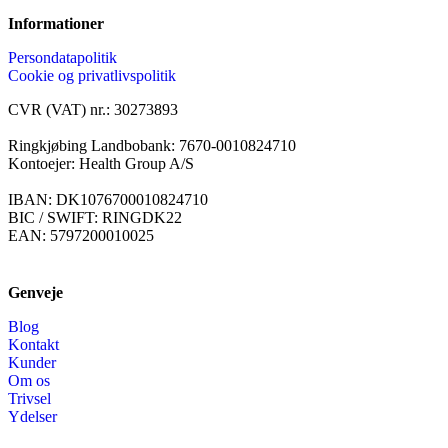
Informationer
Persondatapolitik
Cookie og privatlivspolitik
CVR (VAT) nr.: 30273893
Ringkjøbing Landbobank: 7670-0010824710
Kontoejer: Health Group A/S
IBAN: DK1076700010824710
BIC / SWIFT: RINGDK22
EAN: 5797200010025
Genveje
Blog
Kontakt
Kunder
Om os
Trivsel
Ydelser