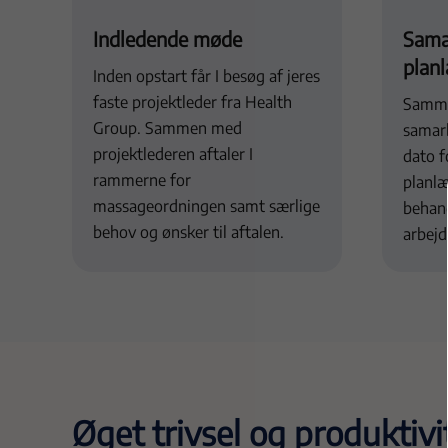
Indledende møde
Sama
plan
Inden opstart får I besøg af jeres
faste projektleder fra Health
Samme
Group. Sammen med
samarb
projektlederen aftaler I
dato f
rammerne for
planlæ
massageordningen samt særlige
behand
behov og ønsker til aftalen.
arbejd
Øget trivsel og produktiv