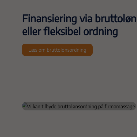
Finansiering via bruttolø
eller fleksibel ordning
Læs om bruttolønsordning
Bruttolønsordning
Medarbejderne betaler for massageordningen
gennem lønnen før skat. Det betyder en lavere
reel udgift for den enkelte – og ikke mindst
ingen ekstra omkostninger for virksomheden.