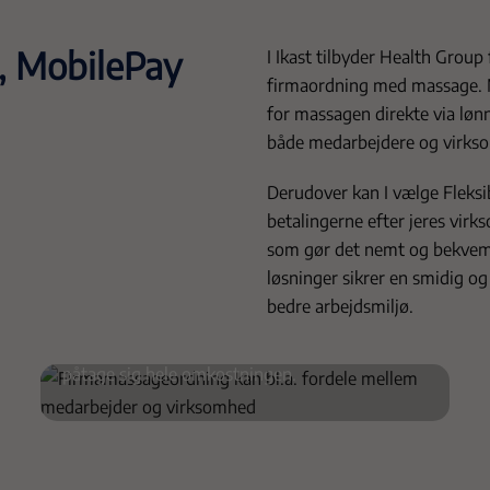
n, MobilePay
I Ikast tilbyder Health Group 
firmaordning med massage. 
for massagen direkte via lønn
både medarbejdere og virks
Derudover kan I vælge Fleksib
betalingerne efter jeres vir
Fleksibel finansiering
som gør det nemt og bekvemt
løsninger sikrer en smidig og 
Medarbejder og virksomhed deler udgiften –
bedre arbejdsmiljø.
typisk 50/50. Delt finansiering gør det muligt
at tilbyde et attraktivt personalegode uden at
påtage sig hele omkostningen.