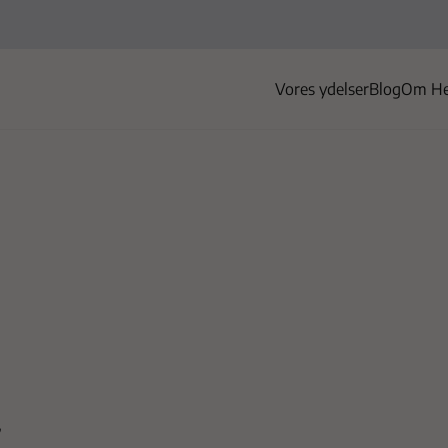
Vores ydelser
Blog
Om He
,