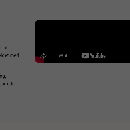
 Lif –
ejdet med
ng,
 som de