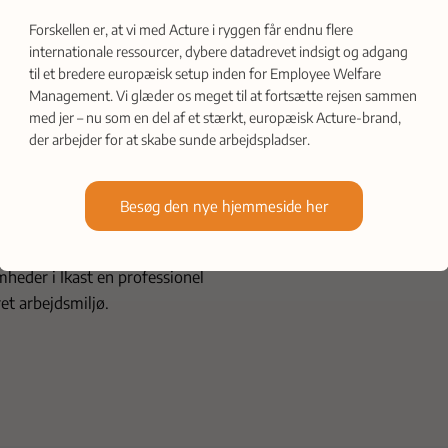
Forskellen er, at vi med Acture i ryggen får endnu flere
internationale ressourcer, dybere datadrevet indsigt og adgang
til et bredere europæisk setup inden for Employee Welfare
hverdag, hvor medarbejderne
Management. Vi glæder os meget til at fortsætte rejsen sammen
. Dette øger deres generelle
med jer – nu som en del af et stærkt, europæisk Acture-brand,
.
der arbejder for at skabe sunde arbejdspladser.
re fysisk belastende roller,
re muskelspændinger. Det
Besøg den nye hjemmeside her
tet blandt medarbejderne.
eder i Ikast en professionel
et arbejdsmiljø.