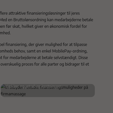
flere attraktive finansieringsløsninger til jeres
Med en Bruttolønsordning kan medarbejderne betale
en før skat, hvilket giver en økonomisk fordel for
omhed.
el finansiering, der giver mulighed for at tilpasse
ksomheds behov, samt en enkel MobilePay-ordning,
MobilePay-ordning
 for medarbejderne at betale selvstændigt. Disse
overskuelig proces for alle parter og bidrager til et
Medarbejderne betaler for massagen via
MobilePay. I vælger, om medarbejderne selv
betaler det fulde beløb, eller om virksomheden
dækker noget af omkostningen.