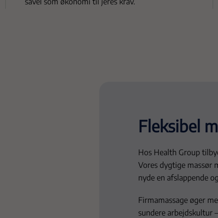
såvel som økonomi til jeres krav.
Fleksibel m
Hos Health Group tilbyd
Vores dygtige massør m
nyde en afslappende og
Firmamassage øger med
sundere arbejdskultur