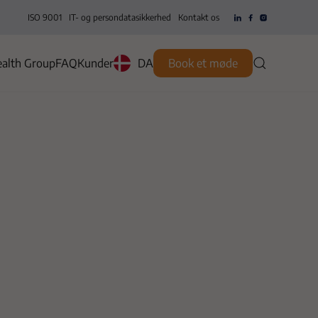
ISO 9001
IT- og persondatasikkerhed
Kontakt os
alth Group
FAQ
Kunder
DA
Book et møde