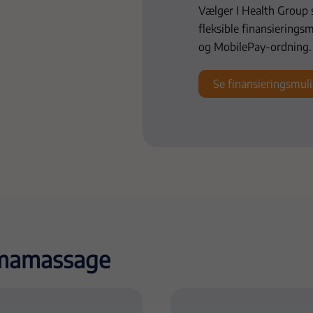
Vælger I Health Group s
fleksible finansierings
og MobilePay-ordning.
Se finansieringsmul
rmamassage