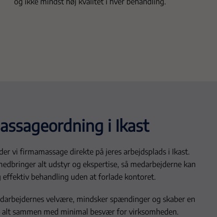
og ikke mindst høj kvalitet i hver behandling.
assageordning i Ikast
er vi firmamassage direkte på jeres arbejdsplads i Ikast.
edbringer alt udstyr og ekspertise, så medarbejderne kan
 effektiv behandling uden at forlade kontoret.
arbejdernes velvære, mindsker spændinger og skaber en
 – alt sammen med minimal besvær for virksomheden.