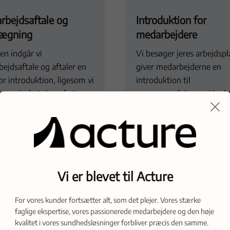
rbejdsaftale og
Introduktion for
lægning
medarbejdere
n indgår vi
Vi besøger jeres arbejdsp
ejdsaftale og aftaler en
giver medarbejderne en
or introduktion, ligesom vi
introduktion til
gger indretning af et
massageordningen. Her k
lingslokale på jeres
interesserede tilmelde sig
splads.
ordningen.
Vi er blevet til Acture
For vores kunder fortsætter alt, som det plejer. Vores stærke
faglige ekspertise, vores passionerede medarbejdere og den høje
itet med
kvalitet i vores sundhedsløsninger forbliver præcis den samme.