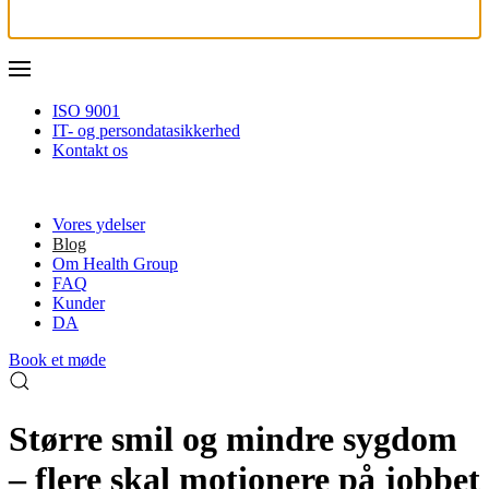
ISO 9001
IT- og persondatasikkerhed
Kontakt os
Vores ydelser
Blog
Om Health Group
FAQ
Kunder
DA
Book et møde
Større smil og mindre sygdom
– flere skal motionere på jobbet