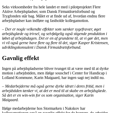
Seks virksomheder fra hele landet er med i pilotprojektet Flere
Aktive Arbejdspladser, som Dansk Firmaidrætsforbund og
Trygfonden står bag. Målet er at finde ud af, hvordan endnu flere
arbejdspladser kan indføre og fastholde kollegamotion.
– Der er nogle velkendte effekter som sænker sygefravær, øget
arbejdsglæde og trivsel, og selvfølgelig også stigende produktion i
løbet af arbejdsdagen. Det er en af grundene til, at vi gør det, men
vi vil også gerne have flere og flere til det, siger Kasper Kristensen,
udviklingskonsulent i Dansk Firmaidrætsforbund.
Gavnlig effekt
Ingen på arbejdspladserne bliver tvunget til at være med til at dyrke
motion i arbejdstiden, men ifølge souschef i Center for Handicap i
Lolland Kommune, Karin Maigaard, har ingen sagt nej indtil nu.
– Medarbejderne må også gerne dyrke idræt i deres fritid, men i
arbejdstiden tænker vi, at det er med til at skabe en arbejdsglæde.
Så det er en win-win for os som organisation, siger Karin
Maigaard.
Ifølge medarbejderne hos Stormarken i Nakskov har
kollegamotionen også en gavnlig effekt for de borgere, de arbejder