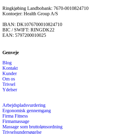
Ringkjøbing Landbobank: 7670-0010824710
Kontoejer: Health Group A/S
IBAN: DK1076700010824710
BIC / SWIFT: RINGDK22
EAN: 5797200010025
Genveje
Blog
Kontakt
Kunder
Om os
Trivsel
Ydelser
Arbejdspladsvurdering
Ergonomisk gennemgang
Firma Fitness
Firmamassage
Massage som bruttolønsordning
Trivselsundersøgelse