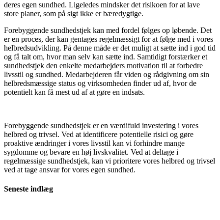
deres egen sundhed. Ligeledes mindsker det risikoen for at lave
store planer, som på sigt ikke er bæredygtige.
Forebyggende sundhedstjek kan med fordel følges op løbende. Det
er en proces, der kan gentages regelmæssigt for at følge med i vores
helbredsudvikling. På denne måde er det muligt at sætte ind i god tid
og få talt om, hvor man selv kan sætte ind. Samtidigt forstærker et
sundhedstjek den enkelte medarbejders motivation til at forbedre
livsstil og sundhed. Medarbejderen får viden og rådgivning om sin
helbredsmæssige status og virksomheden finder ud af, hvor de
potentielt kan få mest ud af at gøre en indsats.
Forebyggende sundhedstjek er en værdifuld investering i vores
helbred og trivsel. Ved at identificere potentielle risici og gøre
proaktive ændringer i vores livsstil kan vi forhindre mange
sygdomme og bevare en høj livskvalitet. Ved at deltage i
regelmæssige sundhedstjek, kan vi prioritere vores helbred og trivsel
ved at tage ansvar for vores egen sundhed.
Seneste indlæg