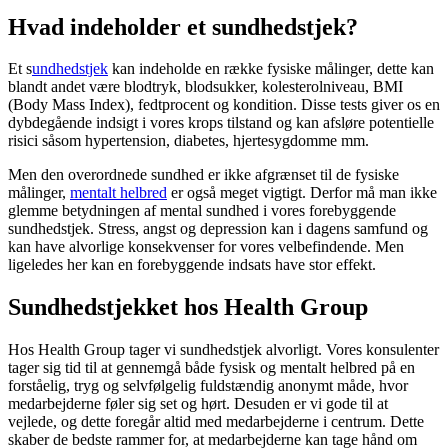
Hvad indeholder et sundhedstjek?
Et s
undhedstjek
kan indeholde en række fysiske målinger, dette kan
blandt andet være blodtryk, blodsukker, kolesterolniveau, BMI
(Body Mass Index), fedtprocent og kondition. Disse tests giver os en
dybdegående indsigt i vores krops tilstand og kan afsløre potentielle
risici såsom hypertension, diabetes, hjertesygdomme mm.
Men den overordnede sundhed er ikke afgrænset til de fysiske
målinger,
mentalt helbred
er også meget vigtigt. Derfor må man ikke
glemme betydningen af mental sundhed i vores forebyggende
sundhedstjek. Stress, angst og depression kan i dagens samfund og
kan have alvorlige konsekvenser for vores velbefindende. Men
ligeledes her kan en forebyggende indsats have stor effekt.
Sundhedstjekket hos Health Group
Hos Health Group tager vi sundhedstjek alvorligt. Vores konsulenter
tager sig tid til at gennemgå både fysisk og mentalt helbred på en
forståelig, tryg og selvfølgelig fuldstændig anonymt måde, hvor
medarbejderne føler sig set og hørt. Desuden er vi gode til at
vejlede, og dette foregår altid med medarbejderne i centrum. Dette
skaber de bedste rammer for, at medarbejderne kan tage hånd om