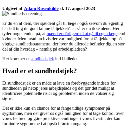
Udgivet af
Adam Rosenkilde
d. 17. august 2023
Er du en af dem, der sjældent går til læge? også selvom du egentlig
har lidt ting du godt kunne få tjekket? Ja, så er du ikke alene. Her
tyder noget endda på, at
mænd er dårligere til at gå til egen læge
end
kvinder. Men hvad nu hvis der var mulighed for at få tjekket op på
vigtige sundhedsparametre, der hvor du allerede befinder dig en stor
del af din hverdag – nemlig på arbejdspladsen?
Her kommer et
sundhedstjek
ind i billedet.
Hvad er et sundhedstjek?
Et sundhedstjek er en måde at lave en forebyggende indsats for
sundheden på netop jeres arbejdsplads og det gør det muligt at
identificere potentielle risici og problemer, inden de vokser sig
større.
Det er ikke kun en chance for at fange tidlige symptomer på
sygdomme, men det giver os også mulighed for at tage kontrol over
vores helbred og gøre proaktive ændringer i vores livsstil, der kan
forhindre sygdomme i at opstå i første omgang.