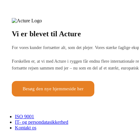
Vi er blevet til Acture
For vores kunder fortsætter alt, som det plejer. Vores stærke faglige ek
Forskellen er, at vi med Acture i ryggen får endnu flere internationale
fortsætte rejsen sammen med jer – nu som en del af et stærkt, europæisk 
Besøg den nye hjemmeside her
ISO 9001
IT- og persondatasikkerhed
Kontakt os