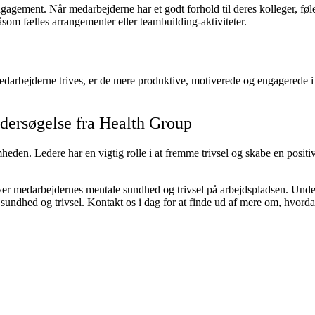
gagement. Når medarbejderne har et godt forhold til deres kolleger, føler 
som fælles arrangementer eller teambuilding-aktiviteter.
arbejderne trives, er de mere produktive, motiverede og engagerede i der
ndersøgelse fra Health Group
den. Ledere har en vigtig rolle i at fremme trivsel og skabe en positiv 
 over medarbejdernes mentale sundhed og trivsel på arbejdspladsen. Und
sundhed og trivsel. Kontakt os i dag for at finde ud af mere om, hvord