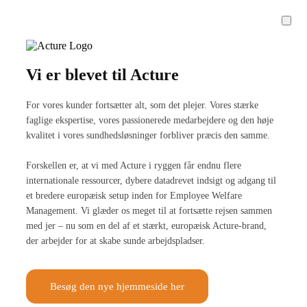
Vi er blevet til Acture
For vores kunder fortsætter alt, som det plejer. Vores stærke
faglige ekspertise, vores passionerede medarbejdere og den høje
kvalitet i vores sundhedsløsninger forbliver præcis den samme.
Forskellen er, at vi med Acture i ryggen får endnu flere
internationale ressourcer, dybere datadrevet indsigt og adgang til
et bredere europæisk setup inden for Employee Welfare
Management. Vi glæder os meget til at fortsætte rejsen sammen
med jer – nu som en del af et stærkt, europæisk Acture-brand,
der arbejder for at skabe sunde arbejdspladser.
Besøg den nye hjemmeside her