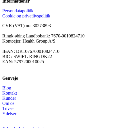
Informationer
Persondatapolitik
Cookie og privatlivspolitik
CVR (VAT) nr.: 30273893
Ringkjøbing Landbobank: 7670-0010824710
Kontoejer: Health Group A/S
IBAN: DK1076700010824710
BIC / SWIFT: RINGDK22
EAN: 5797200010025
Genveje
Blog
Kontakt
Kunder
Om os
Trivsel
Ydelser